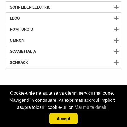
SCHNEIDER ELECTRIC
ELCO
ROMTOROID
OMRON
SCAME ITALIA
SCHRACK
Cookie-urile ne ajuta sa va oferim servicii mai bune.
Newsletter
Navigand in continuare, va exprimati acordul implicit
asupra folosirii cookie-urilor.
Mai multe detalii
Social
Accept