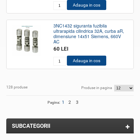
Adauga in cos
3NC1432 siguranta fuzibila
ultrarapida cilindrica 32A, curba aR,
dimensiune 14x51 Siemens, 660V
AC
60 LEI
Adauga in cos
128 produse
Produse in pagina
1
2
3
Pagina:
SUBCATEGORII