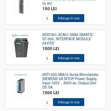
cu arc
150 LEI
Adauga in cos
6ES7361-3CA01-0AA0 SIMATIC
S7-300, INTERFACE MODULE
24V/DC
1000 LEI
Adauga in cos
6EP1333-3BA10 Sursa Monofazata
SIEMENS 5A SITOP Power Supply,
Input 120V .. 500V ac, Output 24V
DC 5A
1000 LEI
Adauga in cos